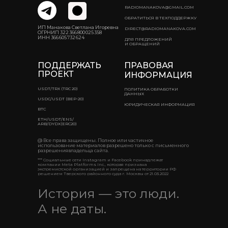
RADIOMANAKOVA@GMAIL.COM
ОБРАТИТЬСЯ В ТЕХПОДДЕРЖКУ
ИП Манакова Светлана Игоревна
DIRECT@RADIOMANAKOVA.COM
ОГРНИП 322 366 800 025 358
ИНН 366 605 732 624
ДЛЯ ПРЕДЛОЖЕНИЙ
И ОБРАЩЕНИЙ
ПОДДЕРЖАТЬ
ПРАВОВАЯ
ПРОЕКТ
ИНФОРМАЦИЯ
USDT/TRX (TRC 20)
ПОЛИТИКА ОБРАБОТКИ
ДАННЫХ
USDC/USDT (BEP-20)
ЮРИДИЧЕСКАЯ ИНФОРМАЦИЯ
BTC
ETH/USDT/ENS/
ARB/DYDX(ERC20)
@ Все права защищены. Полное или частичное
использование материалов разрешено только с письменного
разрешениявладельца сайта.
*** Социальные сети Instagram и Facebook принадлежат
компании Meta Platforms Inc., которая признана
экстремистской организацией и запрещена на территории РФ
решением Тверского районного суда г. Москвы от 21.03.2022
История — это люди.
А не даты.