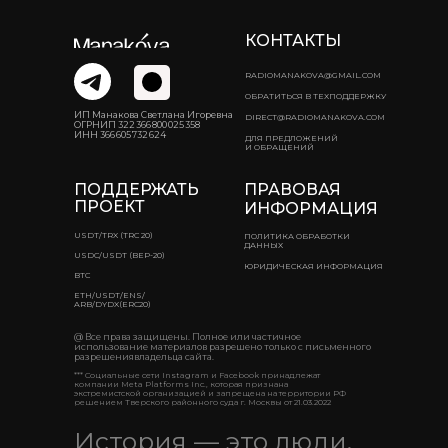
КОНТАКТЫ
RADIOMANAKOVA@GMAIL.COM
ОБРАТИТЬСЯ В ТЕХПОДДЕРЖКУ
ИП Манакова Светлана Игоревна
DIRECT@RADIOMANAKOVA.COM
ОГРНИП 322 366 800 025 358
ИНН 366 605 732 624
ДЛЯ ПРЕДЛОЖЕНИЙ
И ОБРАЩЕНИЙ
ПОДДЕРЖАТЬ
ПРАВОВАЯ
ПРОЕКТ
ИНФОРМАЦИЯ
USDT/TRX (TRC 20)
ПОЛИТИКА ОБРАБОТКИ
ДАННЫХ
USDC/USDT (BEP-20)
ЮРИДИЧЕСКАЯ ИНФОРМАЦИЯ
BTC
ETH/USDT/ENS/
ARB/DYDX(ERC20)
@ Все права защищены. Полное или частичное
использование материалов разрешено только с письменного
разрешениявладельца сайта.
*** Социальные сети Instagram и Facebook принадлежат
компании Meta Platforms Inc., которая признана
экстремистской организацией и запрещена на территории РФ
решением Тверского районного суда г. Москвы от 21.03.2022
История — это люди.